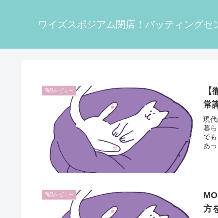
ワイズスポジアム閉店！バッティングセ
【
商品レビュー
常
現代
暮ら
でも
あっ
M
商品レビュー
方