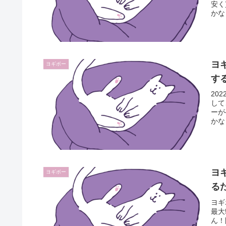
安く
かな
ヨ
ヨギボー
す
20
して
ーが
かな
ヨ
ヨギボー
る
ヨギ
最大
ん！