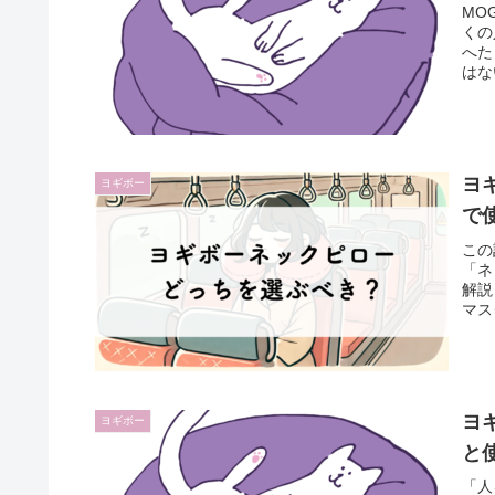
MO
くの
へた
はな
ヨ
ヨギボー
で
この
「ネ
解説
マス
ヨ
ヨギボー
と
「人