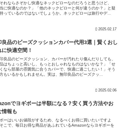
それならさぞかし快適なネックピローなのだろうと思うけど、
当に快適なのか？」「他のネックピローと何が違うのか？」と疑
持っているのではないでしょうか。ネックピローは旅行やデ...
2025.02.17
印良品のビーズクッションカバー代用3選｜賢くおし
れに快適空間！
印良品のビーズクッション、カバーが汚れたり傷んだりしても、
品はちょっと高いし、もっとおしゃれなものはないかな？」「せ
くなら部屋の雰囲気に合うカバーで、快適に過ごしたい！」そう
方もいるかもしれません。実は、無印良品のビーズクッ...
2025.02.06
mazonでヨギボーは半額になる？安く買う方法やお
な情報も
ボーはいいお値段がするため、なるべくお得に買いたいですよ
そこで、毎日お得な商品があふれているAmazonならヨギボーを