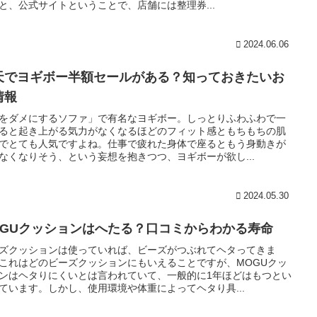
と、公式サイトということで、店舗には整理券...
2024.06.06
天でヨギボー半額セールがある？知っておきたいお
情報
をダメにするソファ」で有名なヨギボー。しっとりふわふわで一
ると起き上がる気力がなくなるほどのフィット感ともちもちの肌
でとても人気ですよね。仕事で疲れた身体で座るともう身動きが
なくなりそう、という妄想を抱きつつ、ヨギボーが欲し...
2024.05.30
OGUクッションはへたる？口コミからわかる寿命
ズクッションは使っていれば、ビーズがつぶれてヘタってきま
これはどのビーズクッションにもいえることですが、MOGUクッ
ンはヘタりにくいとは言われていて、一般的に1年ほどはもつとい
ています。しかし、使用環境や体重によってヘタり具...