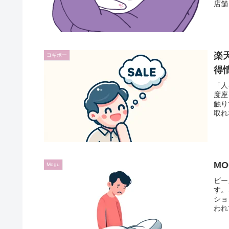
店舗
楽
ヨギボー
得
「人
度座
触り
取れ
M
Mogu
ビー
す。
ショ
われ