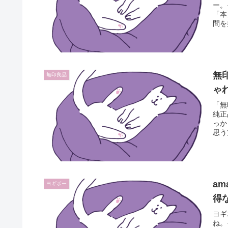
ー。
「本
問を
無
無印良品
ゃ
「無
純正
っか
思う
a
ヨギボー
得
ヨギ
ね。