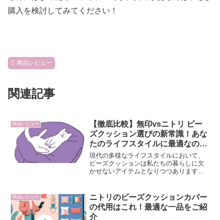
購入を検討してみてください！
商品レビュー
関連記事
【徹底比較】無印vsニトリ ビー
商品レビュー
ズクッション選びの新常識！あな
たのライフスタイルに最適なの
は？
現代の多様なライフスタイルにおいて、
ビーズクッションは私たちの暮らしに欠
かせないアイテムとなりつつあります。
限られたスペースでも、ソファを置くの
が難しい部屋でも、ビーズクッションが
あればあっという間に自分だけのリラッ
ニトリのビーズクッションカバー
商品レビュー
クススペースが完成します...
の代用はこれ！最適な一品をご紹
介