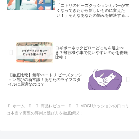
「ニトリのビーズクッションカバーが古
くなってきたから新しいものに変えた
い！」そんなあなたの悩みを解決するた
めに、この記事では「ビーズクッション
カバー代用」の選び方から、お手頃価格
で見つけるコツ、おすすめ商品、さらに
は自宅で簡単にできるDIY...
ヨギボーネックピローどっちを選ぶべ
き？飛行機や車で使いやすいのかを徹底
比較！
【徹底比較】無印vsニトリ ビーズクッシ
ョン選びの新常識！あなたのライフスタ
イルに最適なのは？
ホーム
商品レビュー
MOGUクッションの口コミ
は本当？実際の評判と選び方を徹底解説！